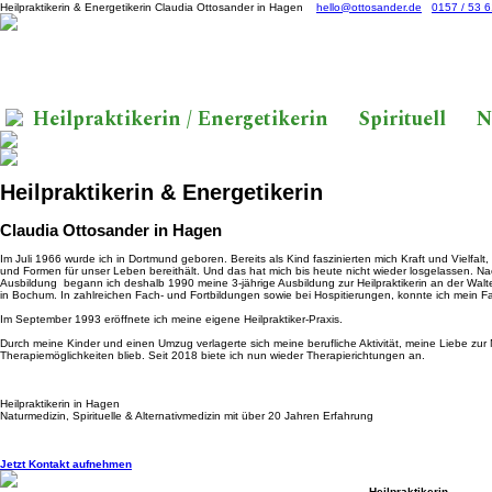
Heilpraktikerin & Energetikerin Claudia Ottosander in Hagen
hello@ottosander.de
0157 / 53 6
Heilpraktikerin / Energetikerin
Spirituell
N
Heilpraktikerin & Energetikerin
Claudia Ottosander in Hagen
Im Juli 1966 wurde ich in Dortmund geboren. Bereits als Kind faszinierten mich Kraft und Vielfalt,
und Formen für unser Leben bereithält. Und das hat mich bis heute nicht wieder losgelassen. N
Ausbildung begann ich deshalb 1990 meine 3-jährige Ausbildung zur Heilpraktikerin an der Walte
in Bochum. In zahlreichen Fach- und Fortbildungen sowie bei Hospitierungen, konnte ich mein Fa
Im September 1993 eröffnete ich meine eigene Heilpraktiker-Praxis.
Durch meine Kinder und einen Umzug verlagerte sich meine berufliche Aktivität, meine Liebe zur
Therapiemöglichkeiten blieb. Seit 2018 biete ich nun wieder Therapierichtungen an.
Heilpraktikerin in Hagen
Naturmedizin, Spirituelle & Alternativmedizin mit über 20 Jahren Erfahrung
Jetzt Kontakt aufnehmen
Heilpraktikerin