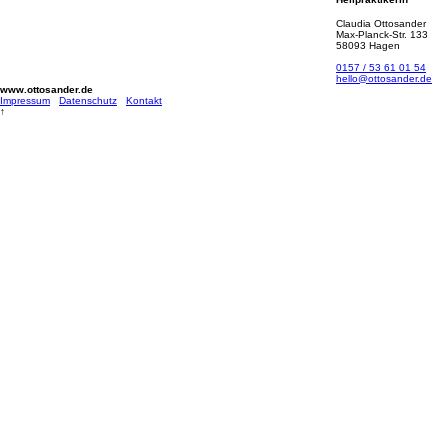
Claudia Ottosander
Max-Planck-Str. 133
58093 Hagen
0157 / 53 61 01 54
hello@ottosander.de
www.ottosander.de
Impressum
Datenschutz
Kontakt
↑