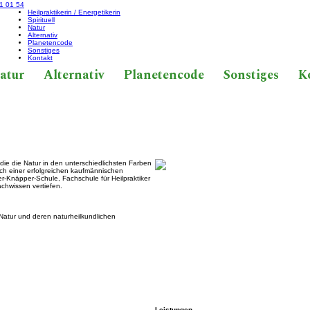
1 01 54
Heilpraktikerin / Energetikerin
Spirituell
Natur
Alternativ
Planetencode
Sonstiges
Kontakt
atur
Alternativ
Planetencode
Sonstiges
K
 die die Natur in den unterschiedlichsten Farben
ach einer erfolgreichen kaufmännischen
r-Knäpper-Schule, Fachschule für Heilpraktiker
chwissen vertiefen.
 Natur und deren naturheilkundlichen
Leistungen